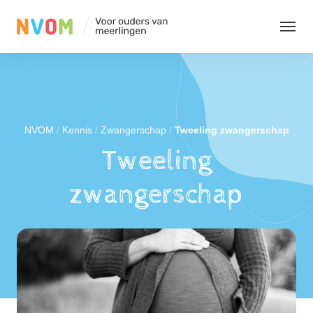
Organisatie
Evenementen
NVOM
/
Kennis
/
Zwangerschap
/
Tweeling zwangerschap
Tweeling
Kennis
zwangerschap
Contact
Leden