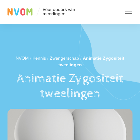
Organisatie
Evenementen
NVOM
/
Kennis
/
Zwangerschap
/
Animatie Zygositeit
tweelingen
Animatie Zygositeit
Kennis
tweelingen
Contact
Leden