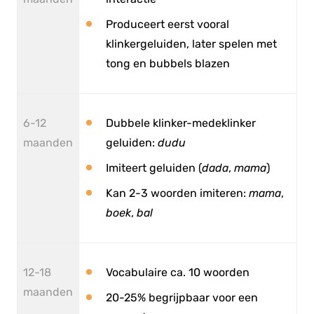
Produceert eerst vooral
klinkergeluiden, later spelen met
tong en bubbels blazen
6-12
Dubbele klinker-medeklinker
maanden
geluiden:
dudu
Imiteert geluiden (
dada
,
mama
)
Kan 2-3 woorden imiteren:
mama
,
boek
,
bal
12-18
Vocabulaire ca. 10 woorden
maanden
20-25% begrijpbaar voor een