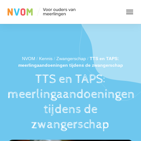
Organisatie
Evenementen
NVOM
/
Kennis
/
Zwangerschap
/
TTS en TAPS:
meerlingaandoeningen tijdens de zwangerschap
TTS en TAPS:
Kennis
meerlingaandoeningen
Contact
tijdens de
zwangerschap
Leden