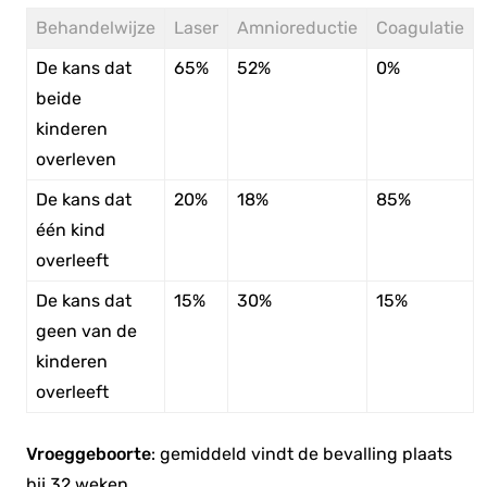
Behandelwijze
Laser
Amnioreductie
Coagulatie
De kans dat
65%
52%
0%
beide
kinderen
overleven
De kans dat
20%
18%
85%
één kind
overleeft
De kans dat
15%
30%
15%
geen van de
kinderen
overleeft
Vroeggeboorte
: gemiddeld vindt de bevalling plaats
bij 32 weken.