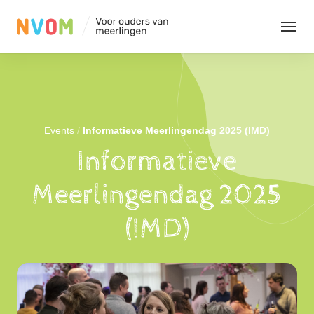
Organisatie
Evenementen
Events
/
Informatieve Meerlingendag 2025 (IMD)
Informatieve
Kennis
Meerlingendag 2025
(IMD)
Contact
Leden