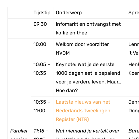
Tijdstip
Onderwerp
Spre
09:30
Infomarkt en ontvangst met
koffie en thee
10:00
Welkom door voorzitter
Lenn
NVOM
’t Ve
10:05 –
Keynote: Wat je de eerste
Hen
10:35
1000 dagen eet is bepalend
Koer
voor je verdere leven. Maar…
Hoe dan?
10:35 –
Laatste nieuws van het
Jen
11:00
Nederlands Tweelingen
Don
Register (NTR)
Parallel
11:15 –
Wat niemand je vertelt over
Bur