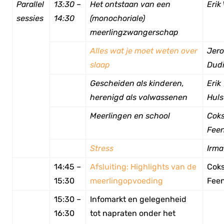
Parallel
13:30 –
Het ontstaan van een
Erik 
sessies
14:30
(monochoriale)
meerlingzwangerschap
Alles wat je moet weten over
Jer
slaap
Dud
Gescheiden als kinderen,
Erik
herenigd als volwassenen
Hul
Meerlingen en school
Cok
Feen
Stress
Irma
14:45 –
Afsluiting: Highlights van de
Cok
15:30
meerlingopvoeding
Feen
15:30 –
Infomarkt en gelegenheid
16:30
tot napraten onder het