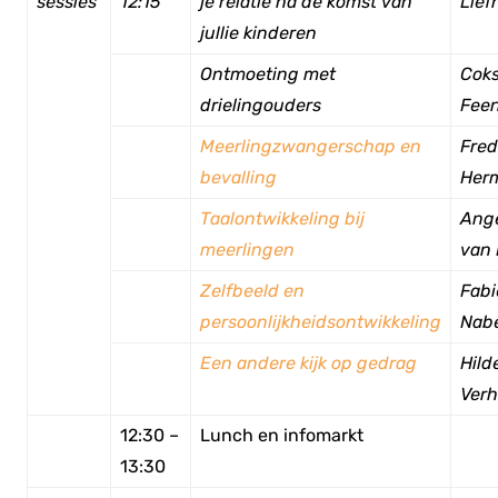
sessies
12:15
je relatie na de komst van
Lief
jullie kinderen
Ontmoeting met
Cok
drielingouders
Feen
Meerlingzwangerschap en
Fred
bevalling
Her
Taalontwikkeling bij
Ange
meerlingen
van 
Zelfbeeld en
Fab
persoonlijkheidsontwikkeling
Nab
Een andere kijk op gedrag
Hild
Verh
12:30 –
Lunch en infomarkt
13:30