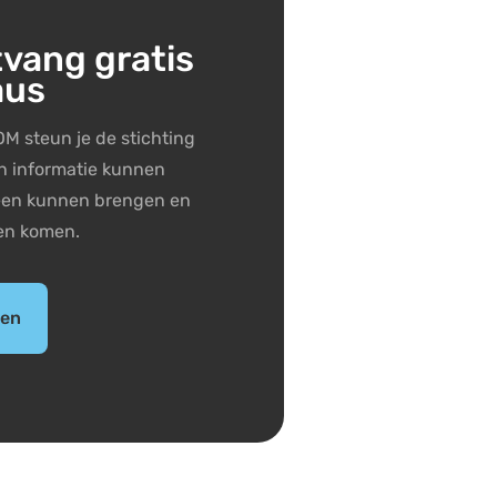
tvang gratis
aus
M steun je de stichting
n informatie kunnen
jeen kunnen brengen en
en komen.
den