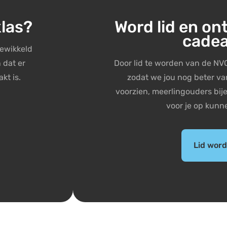
klas?
Word lid en on
cade
gewikkeld
 dat er
Door lid te worden van de NVO
kt is.
zodat we jou nog beter va
voorzien, meerlingouders bi
voor je op kunn
Lid wor