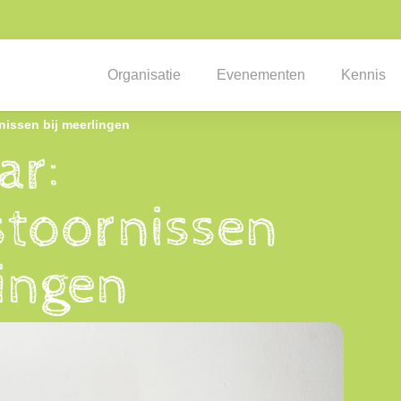
Organisatie
Evenementen
Kennis
nissen bij meerlingen
ar:
stoornissen
lingen