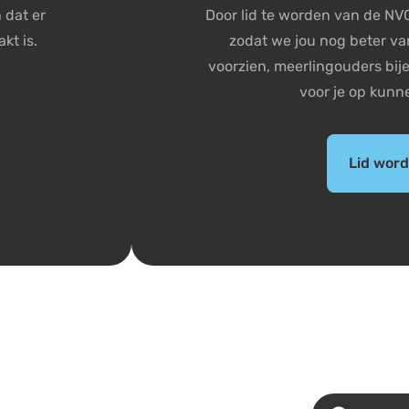
 dat er
Door lid te worden van de NVO
kt is.
zodat we jou nog beter va
voorzien, meerlingouders bi
voor je op kunn
Lid wor