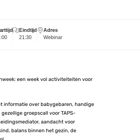
arttijd
Eindtijd
Adres
:00
21:30
Webinar
enweek
: een week vol activiteiteiten voor
met informatie over babygebaren, handige
 gezellige groepscall voor TAPS-
cheidingsmediator, aandacht voor
kind, balans binnen het gezin, de
ol.