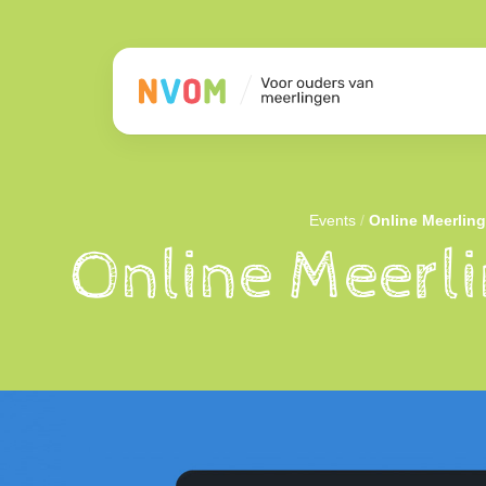
Events
/
Online Meerlin
Online Meerl