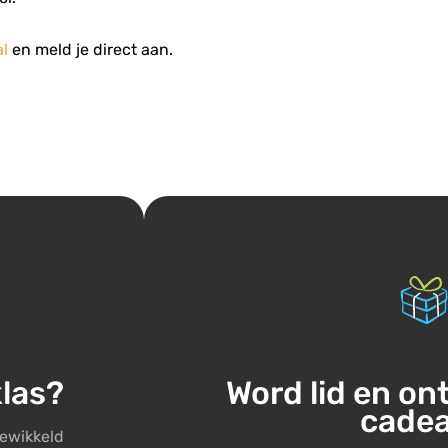
l
en meld je direct aan.
klas?
Word lid en on
cade
gewikkeld