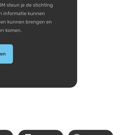
M steun je de stichting
n informatie kunnen
jeen kunnen brengen en
en komen.
den